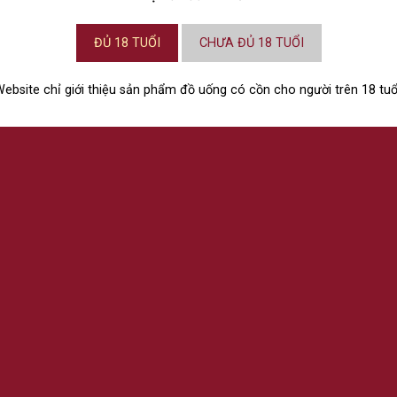
ĐỦ 18 TUỔI
CHƯA ĐỦ 18 TUỔI
ebsite chỉ giới thiệu sản phẩm đồ uống có cồn cho người trên 18 tuổ
CHÍNH SÁCH
ĐIỀU KHOẢN VÀ ĐIỀU KIỆN
CHÍNH SÁCH BẢO MẬT
CHÍNH SÁCH MUA HÀNG VÀ THA
CHÍNH SÁCH ĐỔI TRẢ VÀ GIẢI QU