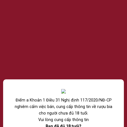
HÀNG
Winemarket luôn có trách nhiệm tiếp nhận và xử lý khiếu nại
của Khách hàng liên quan đến giao dịch tại sàn thương mại điện
tử www. winemarket.vn. Khi phát sinh khiếu nại, tranh chấp,
Winemarket đề cao giải pháp thương lượng, hòa giải giữa các
bên nhằm duy trì mối quan hệ, sự tin cậy của Khách hàng vào
chất lượng dịch vụ của chúng tôi
Quy trình khiếu nại thực hiện theo các bước sau:
Bước 1:
Khách hàng khiếu nại về hàng hóa, dịch vụ mua trên
sàn thương mại điện tử Winemarket thực hiện tại địa chỉ:
Công ty TNHH Rượu Thế Giới ( RTG)
Email: marketing@passion.vn
Điểm a Khoản 1 Điều 31 Nghị định 117/2020/NĐ-CP
nghiêm cấm việc bán, cung cấp thông tin về rượu bia
Hotline: 0392520343
cho người chưa đủ 18 tuổi.
Vui lòng cung cấp thông tin
Địa chỉ: 100 Nguyễn Thị Minh Khai, Phường Xuân Hòa, Thành
Bạn đã đủ 18 tuổi?