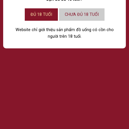
phố Hồ Chí Minh, Việt Nam
ĐỦ 18 TUỔI
CHƯA ĐỦ 18 TUỔI
Bước 2:
Bộ phận Chăm Sóc Khách Hàng của RTG sẽ tiếp nhận
khiếu nại, liên hệ làm rõ các phản ánh của Khách hàng trong
thời gian sớm nhất và không quá 07 ngày làm việc, kể từ ngày
Website chỉ giới thiệu sản phẩm đồ uống có cồn cho
RTG nhận được khiếu nại.
người trên 18 tuổi.
Tùy theo tính chất và mức độ của sự việc, chúng tôi sẽ có
những biện pháp cụ thể để hỗ trợ Khách hàng giải quyết khiếu
nại, tranh chấp.
Bước 3:
RTG có thể yêu cầu Khách hàng cung cấp đầy đủ và
chính xác các thông tin, bằng chứng liên quan đến giao dịch,
sản phẩm để xác minh, làm rõ nghi vấn, đồng thời có hướng xử
lý thích hợp.
Bước 4:
Trong trường hợp RTG đã nỗ lực giải quyết khiếu nại,
tranh chấp nhưng Khách hàng không đồng ý với phương án giải
quyết của chúng tôi, Khách hàng hoặc RTG có thể đưa vụ việc
đến cơ quan Nhà nước có thẩm quyền giải quyết nhằm đảm