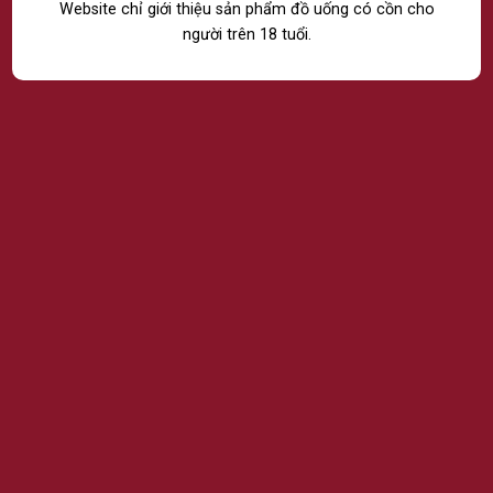
A SALE
Website chỉ giới thiệu sản phẩm đồ uống có cồn cho
người trên 18 tuổi.
Sign up for our
Newsletter
(insert contact form here)
LATEST NEWS
07
Th8