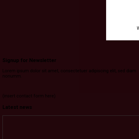
W
Signup for Newsletter
Lorem ipsum dolor sit amet, consectetuer adipiscing elit, sed diam
nonumm.
(insert contact form here)
Latest news