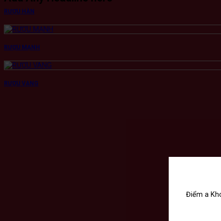
RƯỢU HÀN
RƯỢU MẠNH
RƯỢU VANG
Điểm a Kho