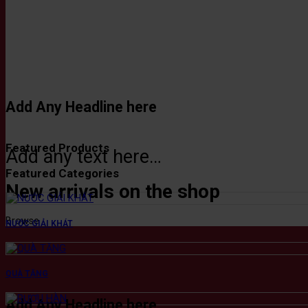
Add Any Headline here
Featured Products
Add any text here…
Featured Categories
New arrivals on the shop
Browse
NƯỚC GIẢI KHÁT
QUÀ TẶNG
Add Any Headline here