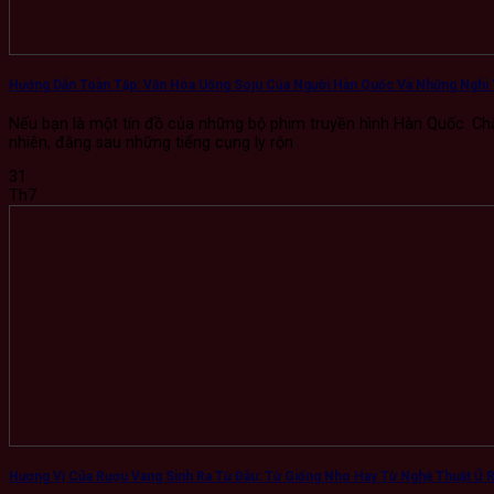
Hướng Dẫn Toàn Tập: Văn Hóa Uống Soju Của Người Hàn Quốc Và Những Nghi 
Nếu bạn là một tín đồ của những bộ phim truyền hình Hàn Quốc. Chắ
nhiên, đằng sau những tiếng cụng ly rộn
31
Th7
Hương Vị Của Rượu Vang Sinh Ra Từ Đâu: Từ Giống Nho Hay Từ Nghệ Thuật Ủ 