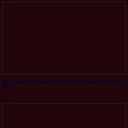
Series Bản Đồ Văn Hóa Rượu Vang: Tây Ban Nha – Vũ Điệu Phóng Khoáng Về
Đêm
02
Th7