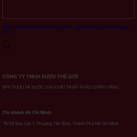
Series Bản Đồ Văn Hóa Rượu Vang: Pháp – Nghệ Thuật Tôn Trọng Nguyên
Bản
19
Th6
CÔNG TY TNHH RƯỢU THẾ GIỚI
NPP RƯỢU VÀ NƯỚC GIẢI KHÁT NHẬP KHẨU CHÍNH HÃNG
Chi nhánh Hồ Chí Minh:
74/28 Bàu Cát 1, Phường Tân Bình, Thành Phố Hồ Chí Minh.