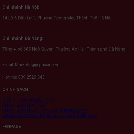
Chi nhánh Hà Nội:
14 Lô 6 Đền Lừ 1, Phường Tương Mai, Thành Phố Hà Nội.
Chi nhánh Đà Nẵng:
Tầng 4, số 685 Ngô Quyền, Phường An Hải, Thành phố Đà Nẵng.
Email: Marketing@ passion.vn
Hotline: 039 2520 343
CHÍNH SÁCH
ĐIỀU KHOẢN VÀ ĐIỀU KIỆN
CHÍNH SÁCH BẢO MẬT
CHÍNH SÁCH MUA HÀNG VÀ THANH TOÁN
CHÍNH SÁCH ĐỔI TRẢ VÀ GIẢI QUYẾT KHIẾU NẠI
FANPAGE