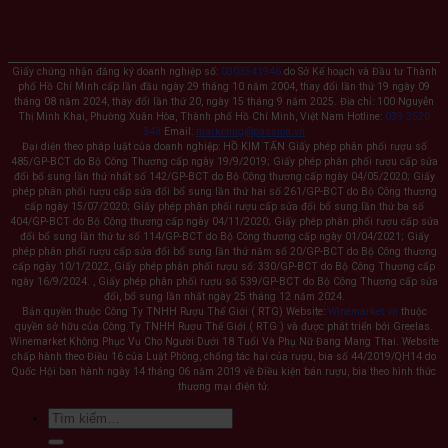
Giấy chứng nhận đăng ký doanh nghiệp số:
0303541946
do Sở Kế hoạch và Đầu tư Thành
phố Hồ Chí Minh cấp lần đầu ngày 29 tháng 10 năm 2004, thay đổi lần thứ 19 ngày 09
tháng 08 năm 2024, thay đổi lần thứ 20, ngày 15 tháng 9 năm 2025. Địa chỉ: 100 Nguyễn
Thị Minh Khai, Phường Xuân Hòa, Thành phố Hồ Chí Minh, Việt Nam Hotline:
039 2520
343
Email:
marketing@passion.vn
Đại diện theo pháp luật của doanh nghiệp: HỒ KIM TẤN Giấy phép phân phối rượu số
485/GP-BCT do Bộ Công Thương cấp ngày 19/9/2019; Giấy phép phân phối rượu cấp sửa
đổi bổ sung lần thứ nhất số 142/GP-BCT do Bộ Công thương cấp ngày 04/05/2020; Giấy
phép phân phối rượu cấp sửa đổi bổ sung lần thứ hai số 261/GP-BCT do Bộ Công thương
cấp ngày 15/07/2020; Giấy phép phân phối rượu cấp sửa đổi bổ sung lần thứ ba số
404/GP-BCT do Bộ Công thương cấp ngày 04/11/2020; Giấy phép phân phối rượu cấp sửa
đổi bổ sung lần thứ tư số 114/GP-BCT do Bộ Công thương cấp ngày 01/04/2021; Giấy
phép phân phối rượu cấp sửa đổi bổ sung lần thứ năm số 20/GP-BCT do Bộ Công thương
cấp ngày 10/1/2022, Giấy phép phân phối rượu số: 330/GP-BCT do Bộ Công Thương cấp
ngày 16/9/2024. , Giấy phép phân phối rượu số 539/GP-BCT do Bộ Công Thương cấp sửa
đổi, bổ sung lần nhất ngày 25 tháng 12 năm 2024.
Bản quyền thuộc Công Ty TNHH Rượu Thế Giới ( RTG) Website:
Winemarket.vn
thuộc
quyền sở hữu của Công Ty TNHH Rượu Thế Giới ( RTG ) và được phát triển bởi Greelas.
Winemarket Không Phục Vụ Cho Người Dưới 18 Tuổi Và Phụ Nữ Đang Mang Thai. Website
chấp hành theo Điều 16 của Luật Phòng, chống tác hại của rượu, bia số 44/2019/QH14 do
Quốc Hội ban hành ngày 14 tháng 06 năm 2019 về Điều kiện bán rượu, bia theo hình thức
thương mại điện tử.
Tìm
kiếm: