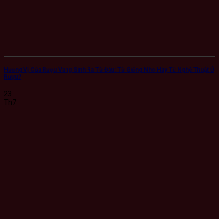
Hương Vị Của Rượu Vang Sinh Ra Từ Đâu: Từ Giống Nho Hay Từ Nghệ Thuật Ủ
Rượu?
23
Th7