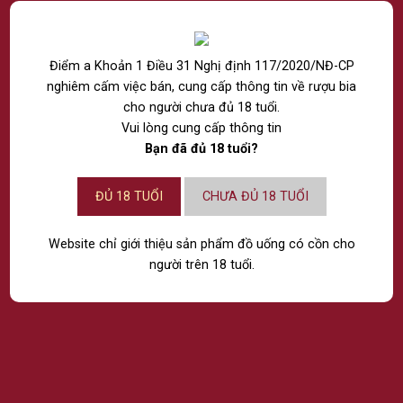
No images found.
Điểm a Khoản 1 Điều 31 Nghị định 117/2020/NĐ-CP
nghiêm cấm việc bán, cung cấp thông tin về rượu bia
CÔNG TY TNHH RƯỢU THẾ GIỚI
cho người chưa đủ 18 tuổi.
NPP RƯỢU VÀ NƯỚC GIẢI KHÁT NHẬP KHẨU CHÍNH
Vui lòng cung cấp thông tin
HÃNG
Bạn đã đủ 18 tuổi?
Chi nhánh Hồ Chí Minh:
ĐỦ 18 TUỔI
CHƯA ĐỦ 18 TUỔI
74/28 Bàu Cát 1, Phường Tân Bình, Thành Phố Hồ
Chí Minh.
Website chỉ giới thiệu sản phẩm đồ uống có cồn cho
Chi nhánh Hà Nội:
14 Lô 6 Đền Lừ 1, Phường Tương Mai, Thành Phố
người trên 18 tuổi.
Hà Nội.
Chi nhánh Đà Nẵng:
Tầng 4, số 685 Ngô Quyền, Phường An Hải, Thành
phố Đà Nẵng.
Email: Marketing@ passion.vn
Hotline: 039 2520 343