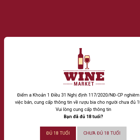
Hướng Dẫn Toàn Tập: Văn Hóa Uống Soju Của Người
Hàn Quốc Và Những Nghi Thức Bạn Chưa Biết
ủa Rượu Vang Sinh Ra Từ Đâu: Từ Giống Nho Hay Từ Nghệ Thuật Ủ 
Điểm a Khoản 1 Điều 31 Nghị định 117/2020/NĐ-CP nghiê
việc bán, cung cấp thông tin về rượu bia cho người chưa đủ 18
CÔNG TY TNHH RƯỢU THẾ GIỚI
Vui lòng cung cấp thông tin
NPP RƯỢU VÀ NƯỚC GIẢI KHÁT NHẬP KHẨU CHÍNH
Bạn đã đủ 18 tuổi?
HÃNG
ĐỦ 18 TUỔI
CHƯA ĐỦ 18 TUỔI
Chi nhánh Hồ Chí Minh: