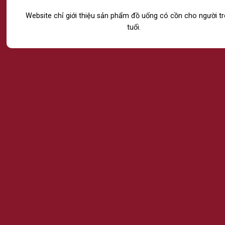
74/28 Bàu Cát 1, Phường Tân Bình, Thành Phố Hồ
Website chỉ giới thiệu sản phẩm đồ uống có cồn cho người t
Chí Minh.
tuổi.
Chi nhánh Hà Nội:
14 Lô 6 Đền Lừ 1, Phường Tương Mai, Thành Phố
Hà Nội.
Chi nhánh Đà Nẵng:
Tầng 4, số 685 Ngô Quyền, Phường An Hải, Thành
phố Đà Nẵng.
Email: Marketing@ passion.vn
Hotline: 039 2520 343
CHÍNH SÁCH
ĐIỀU KHOẢN VÀ ĐIỀU KIỆN
CHÍNH SÁCH BẢO MẬT
CHÍNH SÁCH MUA HÀNG VÀ THANH TOÁN
CHÍNH SÁCH ĐỔI TRẢ VÀ GIẢI QUYẾT KHIẾU NẠI
FANPAGE