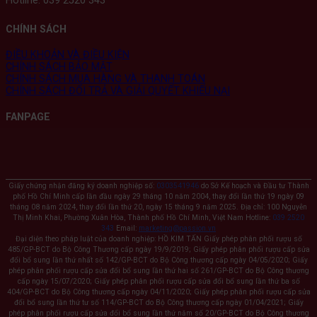
Hotline: 039 2520 343
CHÍNH SÁCH
ĐIỀU KHOẢN VÀ ĐIỀU KIỆN
CHÍNH SÁCH BẢO MẬT
CHÍNH SÁCH MUA HÀNG VÀ THANH TOÁN
CHÍNH SÁCH ĐỔI TRẢ VÀ GIẢI QUYẾT KHIẾU NẠI
FANPAGE
Giấy chứng nhận đăng ký doanh nghiệp số:
0303541946
do Sở Kế hoạch và Đầu tư Thành
phố Hồ Chí Minh cấp lần đầu ngày 29 tháng 10 năm 2004, thay đổi lần thứ 19 ngày 09
tháng 08 năm 2024, thay đổi lần thứ 20, ngày 15 tháng 9 năm 2025. Địa chỉ: 100 Nguyễn
Thị Minh Khai, Phường Xuân Hòa, Thành phố Hồ Chí Minh, Việt Nam Hotline:
039 2520
343
Email:
marketing@passion.vn
Đại diện theo pháp luật của doanh nghiệp: HỒ KIM TẤN Giấy phép phân phối rượu số
485/GP-BCT do Bộ Công Thương cấp ngày 19/9/2019; Giấy phép phân phối rượu cấp sửa
đổi bổ sung lần thứ nhất số 142/GP-BCT do Bộ Công thương cấp ngày 04/05/2020; Giấy
phép phân phối rượu cấp sửa đổi bổ sung lần thứ hai số 261/GP-BCT do Bộ Công thương
cấp ngày 15/07/2020; Giấy phép phân phối rượu cấp sửa đổi bổ sung lần thứ ba số
404/GP-BCT do Bộ Công thương cấp ngày 04/11/2020; Giấy phép phân phối rượu cấp sửa
đổi bổ sung lần thứ tư số 114/GP-BCT do Bộ Công thương cấp ngày 01/04/2021; Giấy
phép phân phối rượu cấp sửa đổi bổ sung lần thứ năm số 20/GP-BCT do Bộ Công thương