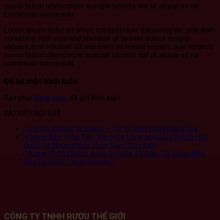
exerci tation ullamcorper suscipit lobortis nisl ut aliquip ex ea
commodo consequat.
Lorem ipsum dolor sit amet, consectetuer adipiscing elit, sed diam
nonummy nibh euismod tincidunt ut laoreet dolore magna
aliquam erat volutpat. Ut wisi enim ad minim veniam, quis nostrud
exerci tation ullamcorper suscipit lobortis nisl ut aliquip ex ea
commodo consequat.
Để lại một bình luận
Bạn phải
đăng nhập
để gửi bình luận.
BÀI VIẾT NỔI BẬT
Lịch Sử Whisky Scotland – Từ Tu Viện Đến Hoàng Gia
Hướng Dẫn Toàn Tập: Văn Hóa Uống Soju Của Người Hàn
Quốc Và Những Nghi Thức Bạn Chưa Biết
Hương Vị Của Rượu Vang Sinh Ra Từ Đâu: Từ Giống Nho
Hay Từ Nghệ Thuật Ủ Rượu?
CÔNG TY TNHH RƯỢU THẾ GIỚI