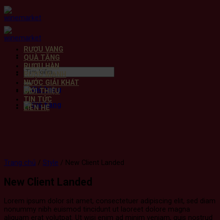
Bỏ
qua
nội
dung
RƯỢU VANG
QUÀ TẶNG
RƯỢU HÀN
Tìm
RƯỢU MẠNH
kiếm:
NƯỚC GIẢI KHÁT
GIỚI THIỆU
TIN TỨC
LIÊN HỆ
Trang chủ
/
Style
/
New Client Landed
New Client Landed
Lorem ipsum dolor sit amet, consectetuer adipiscing elit, sed diam
nonummy nibh euismod tincidunt ut laoreet dolore magna
aliquam erat volutpat. Ut wisi enim ad minim veniam, quis nostrud