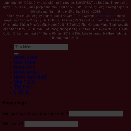
cấp ngày 10/1/2022, Giấy phép phân phối rượu số: 330/GP-BCT do Bộ Công Thương cấp
ngày 16/9/2024. , Giấy phép phân phối rượu số 539/GP-BCT do Bộ Công Thương cấp sửa
đổi, bổ sung lần nhất ngày 25 tháng 12 năm 2024.
Bản quyền thuộc Công Ty TNHH Rượu Thế Giới ( RTG) Website:
Winemarket.vn
thuộc
quyền sở hữu của Công Ty TNHH Rượu Thế Giới ( RTG ) và được phát triển bởi Greelas.
Winemarket Không Phục Vụ Cho Người Dưới 18 Tuổi Và Phụ Nữ Đang Mang Thai. Website
chấp hành theo Điều 16 của Luật Phòng, chống tác hại của rượu, bia số 44/2019/QH14 do
Quốc Hội ban hành ngày 14 tháng 06 năm 2019 về Điều kiện bán rượu, bia theo hình thức
thương mại điện tử.
Tìm
kiếm:
RƯỢU VANG
QUÀ TẶNG
RƯỢU HÀN
RƯỢU MẠNH
NƯỚC GIẢI KHÁT
GIỚI THIỆU
TIN TỨC
LIÊN HỆ
Đăng nhập
Bắt
Tên tài khoản hoặc địa chỉ email
*
buộc
Bắt
Mật khẩu
*
buộc