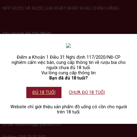
NPP RƯỢU VÀ NƯỚC GIẢI KHÁT NHẬP KHẨU CHÍNH HÃNG
Chi nhánh Hồ Chí Minh:
74/28 Bàu Cát 1, Phường Tân Bình, Thành Phố Hồ Chí Minh.
Điểm a Khoản 1 Điều 31 Nghị định 117/2020/NĐ-CP
nghiêm cấm việc bán, cung cấp thông tin về rượu bia cho
Chi nhánh Hà Nội:
người chưa đủ 18 tuổi.
Vui lòng cung cấp thông tin
14 Lô 6 Đền Lừ 1, Phường Tương Mai, Thành Phố Hà Nội.
Bạn đã đủ 18 tuổi?
ĐỦ 18 TUỔI
CHƯA ĐỦ 18 TUỔI
Chi nhánh Đà Nẵng:
Website chỉ giới thiệu sản phẩm đồ uống có cồn cho người
Tầng 4, số 685 Ngô Quyền, Phường An Hải, Thành phố Đà Nẵng.
trên 18 tuổi.
Email: Marketing@ passion.vn