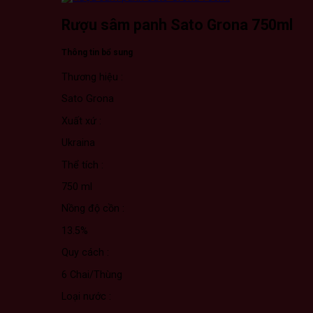
Sato
Grona
Rượu sâm panh Sato Grona 750ml
750ml
số
lượng
Thông tin bổ sung
Thương hiệu :
Sato Grona
Xuất xứ :
Ukraina
Thể tích :
750 ml
Nồng độ cồn :
13.5%
Quy cách :
6 Chai/Thùng
Loại nước :