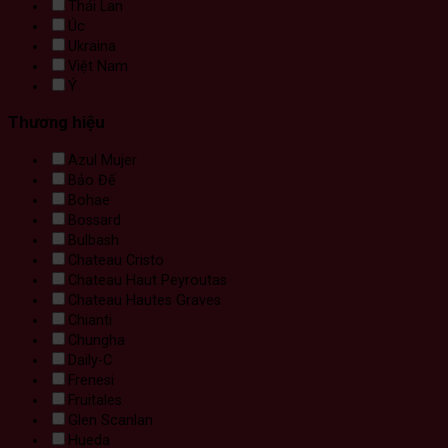
Thái Lan
Úc
Ukraina
Việt Nam
Ý
Thương hiệu
Azul Mujer
Bảo Đế
Bohae
Bossard
Bulbash
Chateau Cristo
Chateau Haut Peyroutas
Chateau Hautes Graves
Chianti
Chungha
Daily-C
Frenesi
Fruitales
Glen Scanlan
Hueda