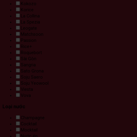
Kokozo
Korice
La Collina
La Spezia
Leogate
Matchsoon
Passion
Rice+
Roquebort
Sài Gòn
Sangria
Sato Grona
Soju Saero
Soju Yeowool
Viesta
Vova
Loại nước
Champagne
Cocktail
Mocktail
Nước ép