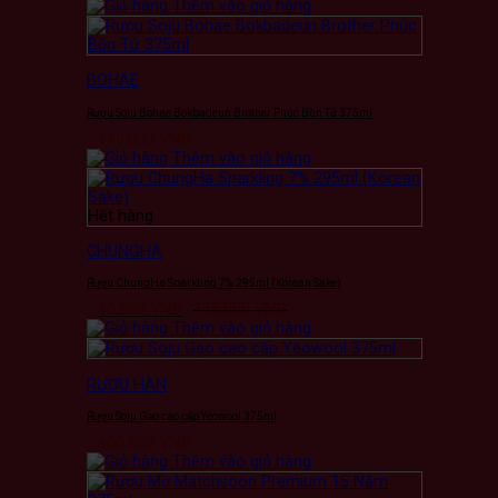
Thêm vào giỏ hàng
BOHAE
Rượu Soju Bohae Bokbadeun Brother Phúc Bồn Tử 375ml
119.000
VNĐ
Thêm vào giỏ hàng
Hết hàng
CHUNGHA
Rượu ChungHa Sparkling 7% 295ml (Korean Sake)
30.000
VNĐ
115.000
VNĐ
Thêm vào giỏ hàng
RƯỢU HÀN
Rượu Soju Gạo cao cấp Yeowool 375ml
400.000
VNĐ
Thêm vào giỏ hàng