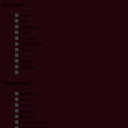
Quốc gia
Belarus
Chile
Hàn Quốc
Pháp
Scotland
Tây Ban Nha
Thái Lan
Úc
Ukraina
Việt Nam
Ý
Thương hiệu
Azul Mujer
Bảo Đế
Bohae
Bossard
Bulbash
Chateau Cristo