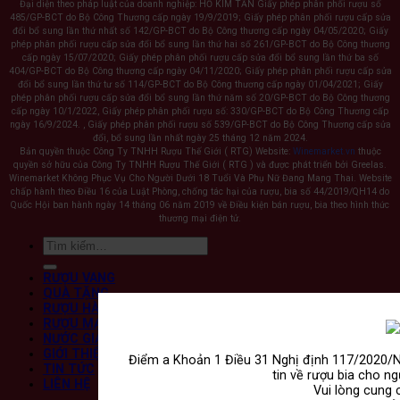
Đại diện theo pháp luật của doanh nghiệp: HỒ KIM TẤN Giấy phép phân phối rượu số
485/GP-BCT do Bộ Công Thương cấp ngày 19/9/2019; Giấy phép phân phối rượu cấp sửa
đổi bổ sung lần thứ nhất số 142/GP-BCT do Bộ Công thương cấp ngày 04/05/2020; Giấy
phép phân phối rượu cấp sửa đổi bổ sung lần thứ hai số 261/GP-BCT do Bộ Công thương
cấp ngày 15/07/2020; Giấy phép phân phối rượu cấp sửa đổi bổ sung lần thứ ba số
404/GP-BCT do Bộ Công thương cấp ngày 04/11/2020; Giấy phép phân phối rượu cấp sửa
đổi bổ sung lần thứ tư số 114/GP-BCT do Bộ Công thương cấp ngày 01/04/2021; Giấy
phép phân phối rượu cấp sửa đổi bổ sung lần thứ năm số 20/GP-BCT do Bộ Công thương
cấp ngày 10/1/2022, Giấy phép phân phối rượu số: 330/GP-BCT do Bộ Công Thương cấp
ngày 16/9/2024. , Giấy phép phân phối rượu số 539/GP-BCT do Bộ Công Thương cấp sửa
đổi, bổ sung lần nhất ngày 25 tháng 12 năm 2024.
Bản quyền thuộc Công Ty TNHH Rượu Thế Giới ( RTG) Website:
Winemarket.vn
thuộc
quyền sở hữu của Công Ty TNHH Rượu Thế Giới ( RTG ) và được phát triển bởi Greelas.
Winemarket Không Phục Vụ Cho Người Dưới 18 Tuổi Và Phụ Nữ Đang Mang Thai. Website
chấp hành theo Điều 16 của Luật Phòng, chống tác hại của rượu, bia số 44/2019/QH14 do
Quốc Hội ban hành ngày 14 tháng 06 năm 2019 về Điều kiện bán rượu, bia theo hình thức
thương mại điện tử.
Tìm
kiếm:
RƯỢU VANG
QUÀ TẶNG
RƯỢU HÀN
RƯỢU MẠNH
NƯỚC GIẢI KHÁT
GIỚI THIỆU
Điểm a Khoản 1 Điều 31 Nghị định 117/2020/
TIN TỨC
tin về rượu bia cho ng
LIÊN HỆ
Vui lòng cung 