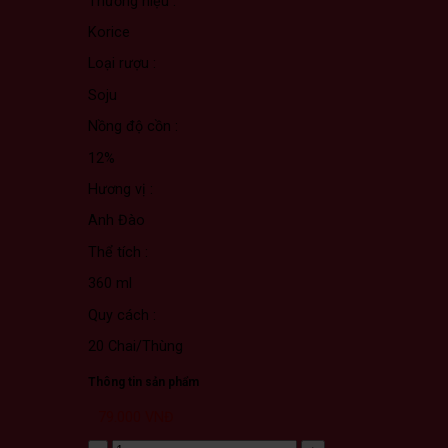
Thương hiệu :
Korice
Loại rượu :
Soju
Nồng độ cồn :
12%
Hương vị :
Anh Đào
Thể tích :
360 ml
Quy cách :
20 Chai/Thùng
Thông tin sản phẩm
79.000
VNĐ
Rượu