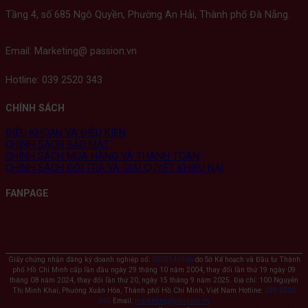
Tầng 4, số 685 Ngô Quyền, Phường An Hải, Thành phố Đà Nẵng.
Email: Marketing@ passion.vn
Hotline: 039 2520 343
CHÍNH SÁCH
ĐIỀU KHOẢN VÀ ĐIỀU KIỆN
CHÍNH SÁCH BẢO MẬT
CHÍNH SÁCH MUA HÀNG VÀ THANH TOÁN
CHÍNH SÁCH ĐỔI TRẢ VÀ GIẢI QUYẾT KHIẾU NẠI
FANPAGE
Giấy chứng nhận đăng ký doanh nghiệp số:
0303541946
do Sở Kế hoạch và Đầu tư Thành
phố Hồ Chí Minh cấp lần đầu ngày 29 tháng 10 năm 2004, thay đổi lần thứ 19 ngày 09
tháng 08 năm 2024, thay đổi lần thứ 20, ngày 15 tháng 9 năm 2025. Địa chỉ: 100 Nguyễn
Thị Minh Khai, Phường Xuân Hòa, Thành phố Hồ Chí Minh, Việt Nam Hotline:
039 2520
343
Email:
marketing@passion.vn