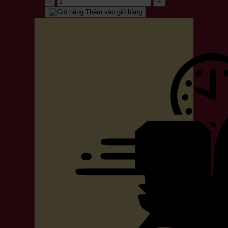
Soju
Thêm vào giỏ hàng
Korice
Anh
Đào
(Cherry)
12%
chai
360ml
số
lượng