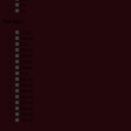
6%
7%
Thể tích
1.5 Lít
140 ml
2 Lít
200 ml
250ml
275ml
295ml
3 Lít
300 ml
320 ml
350 ml
360 ml
375 ml
500 ml
700 ml
750 ml