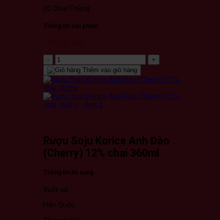
20 Chai/Thùng
Thông tin sản phẩm
79.000
VNĐ
Rượu
Soju
Thêm vào giỏ hàng
Korice
Anh
Đào
(Cherry)
12%
chai
360ml
số
Rượu Soju Korice Anh Đào
lượng
(Cherry) 12% chai 360ml
Thông tin bổ sung
Xuất xứ :
Hàn Quốc