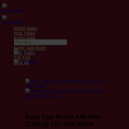
Bỏ
qua
nội
dung
RƯỢU VANG
QUÀ TẶNG
RƯỢU HÀN
Tìm
RƯỢU MẠNH
kiếm:
NƯỚC GIẢI KHÁT
GIỚI THIỆU
TIN TỨC
LIÊN HỆ
Rượu Soju Korice Anh Đào
(Cherry) 12% chai 360ml