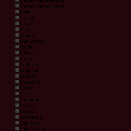
Chateau Haut Peyroutas
Chateau Hautes Graves
Chianti
Chungha
Daily-C
Frenesi
Fruitales
Glen Scanlan
Hueda
Kokozo
Korice
La Collina
La Spezia
Leogate
Matchsoon
Passion
Rice+
Roquebort
Sài Gòn
Sangria
Sato Grona
Soju Saero
Soju Yeowool