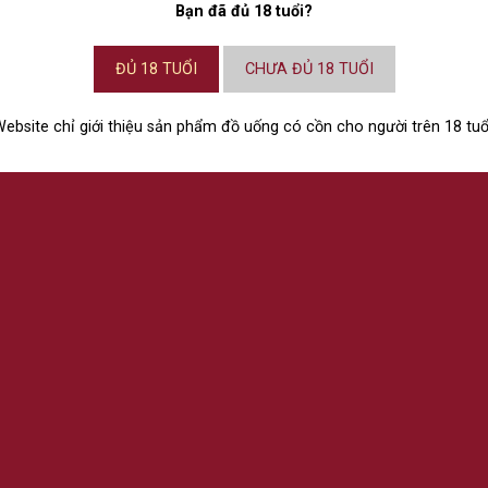
Bạn đã đủ 18 tuổi?
0%
40%
4
00
VNĐ
490.000
VNĐ
190.0
ĐỦ 18 TUỔI
CHƯA ĐỦ 18 TUỔI
ebsite chỉ giới thiệu sản phẩm đồ uống có cồn cho người trên 18 tuổ
ÀO GIỎ HÀNG
THÊM VÀO GIỎ HÀNG
THÊM VÀ