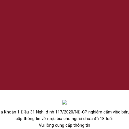
THÊM VÀO GIỎ HÀNG
a Khoản 1 Điều 31 Nghị định 117/2020/NĐ-CP nghiêm cấm việc bán
 MẠNH
RƯỢU MẠNH
GLEN S
cấp thông tin về rượu bia cho người chưa đủ 18 tuổi.
anlan Blended
Rượu Glen Scanlan Blended
Rượu Glen Sc
Vui lòng cung cấp thông tin
y 12 Năm 700ml
Scotch Whisky Reserva 700ml
Scotch Whisky