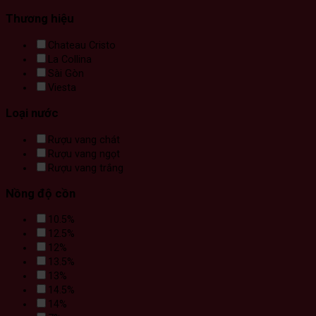
Thương hiệu
Chateau Cristo
La Collina
Sài Gòn
Viesta
Loại nước
Rượu vang chát
Rượu vang ngọt
Rượu vang trắng
Nồng độ cồn
10.5%
12.5%
12%
13.5%
13%
14.5%
14%