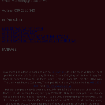
Email: Marketing@ passion.vn
Hotline: 039 2520 343
CHÍNH SÁCH
ĐIỀU KHOẢN VÀ ĐIỀU KIỆN
CHÍNH SÁCH BẢO MẬT
CHÍNH SÁCH MUA HÀNG VÀ THANH TOÁN
CHÍNH SÁCH ĐỔI TRẢ VÀ GIẢI QUYẾT KHIẾU NẠI
FANPAGE
Giấy chứng nhận đăng ký doanh nghiệp số:
0303541946
do Sở Kế hoạch và Đầu tư Thành
phố Hồ Chí Minh cấp lần đầu ngày 29 tháng 10 năm 2004, thay đổi lần thứ 19 ngày 09
tháng 08 năm 2024, thay đổi lần thứ 20, ngày 15 tháng 9 năm 2025. Địa chỉ: 100 Nguyễn
Thị Minh Khai, Phường Xuân Hòa, Thành phố Hồ Chí Minh, Việt Nam Hotline:
039 2520
343
Email:
marketing@passion.vn
Đại diện theo pháp luật của doanh nghiệp: HỒ KIM TẤN Giấy phép phân phối rượu số
485/GP-BCT do Bộ Công Thương cấp ngày 19/9/2019; Giấy phép phân phối rượu cấp sửa
đổi bổ sung lần thứ nhất số 142/GP-BCT do Bộ Công thương cấp ngày 04/05/2020; Giấy
phép phân phối rượu cấp sửa đổi bổ sung lần thứ hai số 261/GP-BCT do Bộ Công thương
cấp ngày 15/07/2020; Giấy phép phân phối rượu cấp sửa đổi bổ sung lần thứ ba số