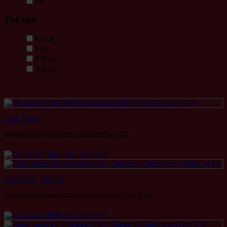
7%
Thể tích
1.5 Lít
3 Lít
375 ml
750 ml
QUÀ TẶNG
Kệ quà tết đặc biệt Viesta phiên bản Tết Bính Ngọ 2026
909.000
VNĐ
Thêm vào giỏ hàng
CHATEAU CRISTO
Rượu vang đỏ Chateau Cristo Cabernet Sauvignon 750ml 14.5%
195.000
VNĐ
Thêm vào giỏ hàng