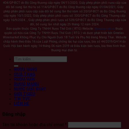
404/GP-BCT do Bộ Công thương cấp ngày 04/11/2020; Giấy phép phân phối rượu cấp sửa
đổi bổ sung lần thứ tư số 114/GP-BCT do Bộ Công thương cấp ngày 01/04/2021; Giấy
phép phân phối rượu cấp sửa đổi bổ sung lần thứ năm số 20/GP-BCT do Bộ Công thương
cấp ngày 10/1/2022, Giấy phép phân phối rượu số: 330/GP-BCT do Bộ Công Thương cấp
ngày 16/9/2024. , Giấy phép phân phối rượu số 539/GP-BCT do Bộ Công Thương cấp sửa
đổi, bổ sung lần nhất ngày 25 tháng 12 năm 2024.
Bản quyền thuộc Công Ty TNHH Rượu Thế Giới ( RTG) Website:
Winemarket.vn
thuộc
quyền sở hữu của Công Ty TNHH Rượu Thế Giới ( RTG ) và được phát triển bởi Greelas.
Winemarket Không Phục Vụ Cho Người Dưới 18 Tuổi Và Phụ Nữ Đang Mang Thai. Website
chấp hành theo Điều 16 của Luật Phòng, chống tác hại của rượu, bia số 44/2019/QH14 do
Quốc Hội ban hành ngày 14 tháng 06 năm 2019 về Điều kiện bán rượu, bia theo hình thức
thương mại điện tử.
Tìm
kiếm:
RƯỢU VANG
QUÀ TẶNG
RƯỢU HÀN
RƯỢU MẠNH
NƯỚC GIẢI KHÁT
GIỚI THIỆU
TIN TỨC
LIÊN HỆ
Đăng nhập
Bắt
Tên tài khoản hoặc địa chỉ email
*
buộc