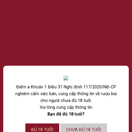
CÔNG TY TNHH RƯỢU THẾ GIỚI
NPP RƯỢU VÀ NƯỚC GIẢI KHÁT NHẬP KHẨU CHÍNH
HÃNG
Chi nhánh Hồ Chí Minh:
74/28 Bàu Cát 1, Phường Tân Bình, Thành Phố Hồ
Chí Minh.
Chi nhánh Hà Nội:
14 Lô 6 Đền Lừ 1, Phường Tương Mai, Thành Phố
Điểm a Khoản 1 Điều 31 Nghị định 117/2020/NĐ-CP
Hà Nội.
nghiêm cấm việc bán, cung cấp thông tin về rượu bia
Chi nhánh Đà Nẵng:
cho người chưa đủ 18 tuổi.
Tầng 4, số 685 Ngô Quyền, Phường An Hải, Thành
Vui lòng cung cấp thông tin
phố Đà Nẵng.
Email: Marketing@ passion.vn
Bạn đã đủ 18 tuổi?
Hotline: 039 2520 343
ĐỦ 18 TUỔI
CHƯA ĐỦ 18 TUỔI