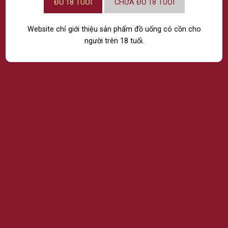
ĐỦ 18 TUỔI
CHƯA ĐỦ 18 TUỔI
CHÍNH SÁCH
Website chỉ giới thiệu sản phẩm đồ uống có cồn cho
ĐIỀU KHOẢN VÀ ĐIỀU KIỆN
người trên 18 tuổi.
CHÍNH SÁCH BẢO MẬT
CHÍNH SÁCH MUA HÀNG VÀ THANH TOÁN
CHÍNH SÁCH ĐỔI TRẢ VÀ GIẢI QUYẾT KHIẾU NẠI
FANPAGE
Giấy chứng nhận đăng ký doanh nghiệp số:
0303541946
do Sở Kế hoạch và Đầu tư Thành
phố Hồ Chí Minh cấp lần đầu ngày 29 tháng 10 năm 2004, thay đổi lần thứ 19 ngày 09
tháng 08 năm 2024, thay đổi lần thứ 20, ngày 15 tháng 9 năm 2025. Địa chỉ: 100 Nguyễn
Thị Minh Khai, Phường Xuân Hòa, Thành phố Hồ Chí Minh, Việt Nam Hotline:
039 2520
343
Email:
marketing@passion.vn
Đại diện theo pháp luật của doanh nghiệp: HỒ KIM TẤN Giấy phép phân phối rượu số