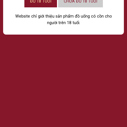
ĐỦ 18 TUỔI
CHƯA ĐỦ 18 TUỔI
CHÍNH SÁCH
Website chỉ giới thiệu sản phẩm đồ uống có cồn cho
ĐIỀU KHOẢN VÀ ĐIỀU KIỆN
người trên 18 tuổi.
CHÍNH SÁCH BẢO MẬT
CHÍNH SÁCH MUA HÀNG VÀ THANH TOÁN
CHÍNH SÁCH ĐỔI TRẢ VÀ GIẢI QUYẾT KHIẾU NẠI
FANPAGE
Giấy chứng nhận đăng ký doanh nghiệp số:
0303541946
do Sở Kế hoạch và Đầu tư Thành
phố Hồ Chí Minh cấp lần đầu ngày 29 tháng 10 năm 2004, thay đổi lần thứ 19 ngày 09
tháng 08 năm 2024, thay đổi lần thứ 20, ngày 15 tháng 9 năm 2025. Địa chỉ: 100 Nguyễn
Thị Minh Khai, Phường Xuân Hòa, Thành phố Hồ Chí Minh, Việt Nam Hotline:
039 2520
343
Email:
marketing@passion.vn
Đại diện theo pháp luật của doanh nghiệp: HỒ KIM TẤN Giấy phép phân phối rượu số