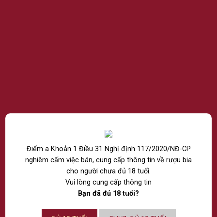
CÔNG TY TNHH RƯỢU THẾ GIỚI
NPP RƯỢU VÀ NƯỚC GIẢI KHÁT NHẬP KHẨU CHÍNH
HÃNG
Chi nhánh Hồ Chí Minh:
74/28 Bàu Cát 1, Phường Tân Bình, Thành Phố Hồ
Chí Minh.
Chi nhánh Hà Nội:
Điểm a Khoản 1 Điều 31 Nghị định 117/2020/NĐ-CP
14 Lô 6 Đền Lừ 1, Phường Tương Mai, Thành Phố
Hà Nội.
nghiêm cấm việc bán, cung cấp thông tin về rượu bia
Chi nhánh Đà Nẵng:
cho người chưa đủ 18 tuổi.
Tầng 4, số 685 Ngô Quyền, Phường An Hải, Thành
Vui lòng cung cấp thông tin
phố Đà Nẵng.
Bạn đã đủ 18 tuổi?
Email: Marketing@ passion.vn
Hotline: 039 2520 343