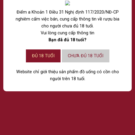
Điểm a Khoản 1 Điều 31 Nghị định 117/2020/NĐ-CP
CÔNG TY TNHH RƯỢU THẾ GIỚI
nghiêm cấm việc bán, cung cấp thông tin về rượu bia
NPP RƯỢU VÀ NƯỚC GIẢI KHÁT NHẬP KHẨU CHÍNH
cho người chưa đủ 18 tuổi.
HÃNG
Vui lòng cung cấp thông tin
Bạn đã đủ 18 tuổi?
Chi nhánh Hồ Chí Minh:
74/28 Bàu Cát 1, Phường Tân Bình, Thành Phố Hồ
Chí Minh.
ĐỦ 18 TUỔI
CHƯA ĐỦ 18 TUỔI
Chi nhánh Hà Nội:
14 Lô 6 Đền Lừ 1, Phường Tương Mai, Thành Phố
Website chỉ giới thiệu sản phẩm đồ uống có cồn cho
Hà Nội.
người trên 18 tuổi.
Chi nhánh Đà Nẵng:
Tầng 4, số 685 Ngô Quyền, Phường An Hải, Thành
phố Đà Nẵng.
Email: Marketing@ passion.vn
Hotline: 039 2520 343
CHÍNH SÁCH
ĐIỀU KHOẢN VÀ ĐIỀU KIỆN