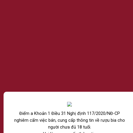
SẢN PHẨM TƯƠNG TỰ
VOVA
VOVA
Nước ép có gas Vova Nho
Nước ép có gas Vova Nho Đỏ
Trắng – Hương Đào 750ml
– Hương Dâu 750ml
139.000
VNĐ
139.000
VNĐ
THÊM VÀO GIỎ HÀNG
THÊM VÀO GIỎ HÀNG
Điểm a Khoản 1 Điều 31 Nghị định 117/2020/NĐ-CP
nghiêm cấm việc bán, cung cấp thông tin về rượu bia cho
người chưa đủ 18 tuổi.