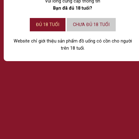
Vui lòng cung cấp thông tin
Bạn đã đủ 18 tuổi?
ĐỦ 18 TUỔI
CHƯA ĐỦ 18 TUỔI
Website chỉ giới thiệu sản phẩm đồ uống có cồn cho người
trên 18 tuổi.
CÔNG TY TNHH RƯỢU THẾ GIỚI
NPP RƯỢU VÀ NƯỚC GIẢI KHÁT NHẬP KHẨU CHÍNH
HÃNG
Chi nhánh Hồ Chí Minh:
74/28 Bàu Cát 1, Phường Tân Bình, Thành Phố Hồ
Chí Minh.
Chi nhánh Hà Nội:
14 Lô 6 Đền Lừ 1, Phường Tương Mai, Thành Phố
Hà Nội.
Chi nhánh Đà Nẵng:
Tầng 4, số 685 Ngô Quyền, Phường An Hải, Thành
phố Đà Nẵng.
Email: Marketing@ passion.vn