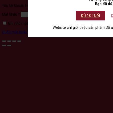
Bạn đã đủ 
Bắt
Tên tài khoản hoặc địa chỉ email
*
buộc
Bắt
Mật khẩu
*
ĐỦ 18 TUỔI
C
buộc
Ghi nhớ mật khẩu
Đăng nhập
Website chỉ giới thiệu sản phẩm đồ u
Quên mật khẩu?