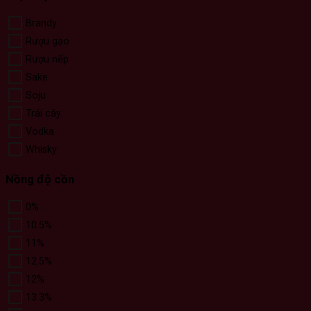
Brandy
Rượu gạo
Rượu nếp
Sake
Soju
Trái cây
Vodka
Whisky
Nồng độ cồn
0%
10.5%
11%
12.5%
12%
13.3%