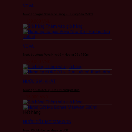
VOVA
Nước ép có gas Vova Nho Trắng – Hương Đào 750ml
139.000
VNĐ
Thêm vào giỏ hàng
VOVA
Nước ép có gas Vova Nho Đỏ – Hương Dâu 750ml
139.000
VNĐ
Thêm vào giỏ hàng
NƯỚC GIẢI KHÁT
Nước ép KOKOZO vị Dưa lưới có thạch dừa
15.000
VNĐ
Thêm vào giỏ hàng
Hết hàng
NƯỚC CỐT MƠ MAEWON
Nước Cốt Mơ Bohae Maewon 500ml