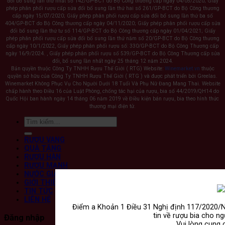
đổi bổ sung lần thứ nhất số 142/GP-BCT do Bộ Công thương cấp ngày 04/05/2020; Giấy
phép phân phối rượu cấp sửa đổi bổ sung lần thứ hai số 261/GP-BCT do Bộ Công thương
cấp ngày 15/07/2020; Giấy phép phân phối rượu cấp sửa đổi bổ sung lần thứ ba số
404/GP-BCT do Bộ Công thương cấp ngày 04/11/2020; Giấy phép phân phối rượu cấp sửa
đổi bổ sung lần thứ tư số 114/GP-BCT do Bộ Công thương cấp ngày 01/04/2021; Giấy
phép phân phối rượu cấp sửa đổi bổ sung lần thứ năm số 20/GP-BCT do Bộ Công thương
cấp ngày 10/1/2022, Giấy phép phân phối rượu số: 330/GP-BCT do Bộ Công Thương cấp
ngày 16/9/2024. , Giấy phép phân phối rượu số 539/GP-BCT do Bộ Công Thương cấp sửa
đổi, bổ sung lần nhất ngày 25 tháng 12 năm 2024.
Bản quyền thuộc Công Ty TNHH Rượu Thế Giới ( RTG) Website:
Winemarket.vn
thuộc
quyền sở hữu của Công Ty TNHH Rượu Thế Giới ( RTG ) và được phát triển bởi Greelas.
Winemarket Không Phục Vụ Cho Người Dưới 18 Tuổi Và Phụ Nữ Đang Mang Thai. Website
chấp hành theo Điều 16 của Luật Phòng, chống tác hại của rượu, bia số 44/2019/QH14 do
Quốc Hội ban hành ngày 14 tháng 06 năm 2019 về Điều kiện bán rượu, bia theo hình thức
thương mại điện tử.
Tìm
kiếm:
RƯỢU VANG
QUÀ TẶNG
RƯỢU HÀN
RƯỢU MẠNH
NƯỚC GIẢI KHÁT
GIỚI THIỆU
TIN TỨC
LIÊN HỆ
Điểm a Khoản 1 Điều 31 Nghị định 117/2020/
tin về rượu bia cho ng
Đăng nhập
Vui lòng cung 