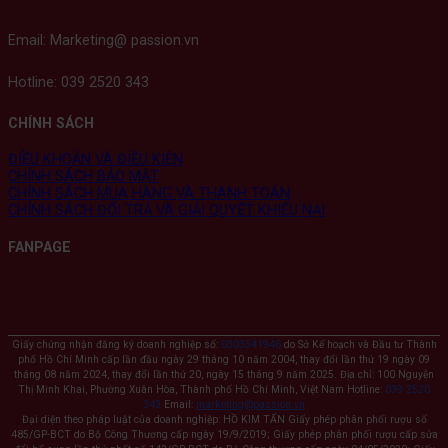
Email: Marketing@ passion.vn
Hotline: 039 2520 343
CHÍNH SÁCH
ĐIỀU KHOẢN VÀ ĐIỀU KIỆN
CHÍNH SÁCH BẢO MẬT
CHÍNH SÁCH MUA HÀNG VÀ THANH TOÁN
CHÍNH SÁCH ĐỔI TRẢ VÀ GIẢI QUYẾT KHIẾU NẠI
FANPAGE
Giấy chứng nhận đăng ký doanh nghiệp số:
0303541946
do Sở Kế hoạch và Đầu tư Thành
phố Hồ Chí Minh cấp lần đầu ngày 29 tháng 10 năm 2004, thay đổi lần thứ 19 ngày 09
tháng 08 năm 2024, thay đổi lần thứ 20, ngày 15 tháng 9 năm 2025. Địa chỉ: 100 Nguyễn
Thị Minh Khai, Phường Xuân Hòa, Thành phố Hồ Chí Minh, Việt Nam Hotline:
039 2520
343
Email:
marketing@passion.vn
Đại diện theo pháp luật của doanh nghiệp: HỒ KIM TẤN Giấy phép phân phối rượu số
485/GP-BCT do Bộ Công Thương cấp ngày 19/9/2019; Giấy phép phân phối rượu cấp sửa