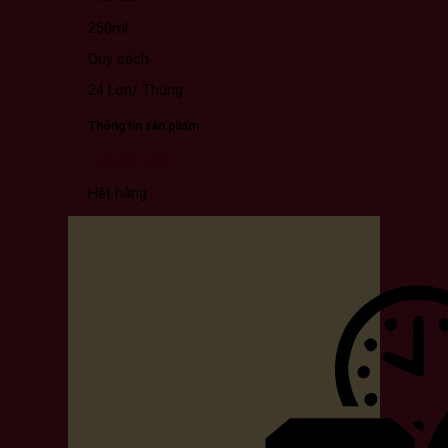
250ml
Quy cách :
24 Lon/ Thùng
Thông tin sản phẩm
25.000
VNĐ
Hết hàng