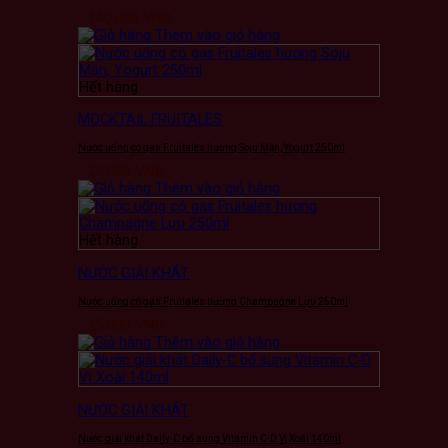
140.000
VNĐ
Thêm vào giỏ hàng
Hết hàng
MOCKTAIL FRUITALES
Nước uống có gas Fruitales hương Soju Mận, Yogurt 250ml
25.000
VNĐ
Thêm vào giỏ hàng
Hết hàng
NƯỚC GIẢI KHÁT
Nước uống có gas Fruitales hương Champagne Lựu 250ml
25.000
VNĐ
Thêm vào giỏ hàng
NƯỚC GIẢI KHÁT
Nước giải khát Daily-C bổ sung Vitamin C-D Vị Xoài 140ml