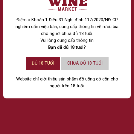
Điểm a Khoản 1 Điều 31 Nghị định 117/2020/NĐ-CP
nghiêm cấm việc bán, cung cấp thông tin về rượu bia
DAILY-C
Nước giải khát Daily-C
cho người chưa đủ 18 tuổi.
bổ sung Vitamin C-D Vị
Vui lòng cung cấp thông tin
Xoài 140ml
Bạn đã đủ 18 tuổi?
20.000
VNĐ
ĐỦ 18 TUỔI
CHƯA ĐỦ 18 TUỔI
THÊM VÀO GIỎ HÀNG
Website chỉ giới thiệu sản phẩm đồ uống có cồn cho
người trên 18 tuổi.
CÔNG TY TNHH RƯỢU THẾ GIỚI