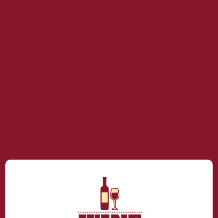
NƯỚC ÉP KOKOZO
Nước ép KOKOZO vị
DAILY-C
Tổng hợp có thạch dừa
Nước giải khát Daily-C
bổ sung Vitamin C Vị
Chanh 140ml
15.000
VNĐ
20.000
VNĐ
THÊM VÀO GIỎ HÀNG
THÊM VÀO GIỎ HÀNG