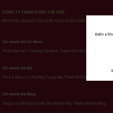
CÔNG TY TNHH RƯỢU THẾ GIỚI
NPP RƯỢU VÀ NƯỚC GIẢI KHÁT NHẬP KHẨU CHÍNH HÃNG
Điểm a Kho
Chi nhánh Hồ Chí Minh:
74/28 Bàu Cát 1, Phường Tân Bình, Thành Phố Hồ Chí Minh.
Chi nhánh Hà Nội:
W
14 Lô 6 Đền Lừ 1, Phường Tương Mai, Thành Phố Hà Nội.
Chi nhánh Đà Nẵng:
Tầng 4, số 685 Ngô Quyền, Phường An Hải, Thành phố Đà Nẵng.