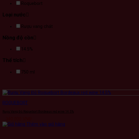
Roquebort
Loại nước
Rượu vang chát
Nồng độ cồn
14.5%
Thể tích
750 ml
ROQUEBORT
Rượu Vang Đỏ Roquebort Bordeaux red wine 14.5%
340.000
VNĐ
Thêm vào giỏ hàng