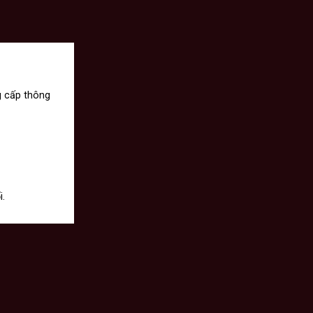
g cấp thông
i.