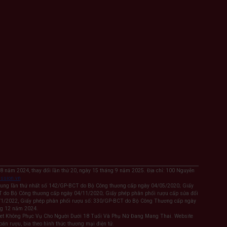
 năm 2024, thay đổi lần thứ 20, ngày 15 tháng 9 năm 2025. Địa chỉ: 100 Nguyễn
ssion.vn
sung lần thứ nhất số 142/GP-BCT do Bộ Công thương cấp ngày 04/05/2020; Giấy
T do Bộ Công thương cấp ngày 04/11/2020; Giấy phép phân phối rượu cấp sửa đổi
/1/2022, Giấy phép phân phối rượu số: 330/GP-BCT do Bộ Công Thương cấp ngày
ng 12 năm 2024.
ket Không Phục Vụ Cho Người Dưới 18 Tuổi Và Phụ Nữ Đang Mang Thai. Website
n rượu, bia theo hình thức thương mại điện tử.