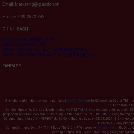
Email: Marketing@ passion.vn
Hotline: 039 2520 343
CHÍNH SÁCH
ĐIỀU KHOẢN VÀ ĐIỀU KIỆN
CHÍNH SÁCH BẢO MẬT
CHÍNH SÁCH MUA HÀNG VÀ THANH TOÁN
CHÍNH SÁCH ĐỔI TRẢ VÀ GIẢI QUYẾT KHIẾU NẠI
FANPAGE
Giấy chứng nhận đăng ký doanh nghiệp số:
0303541946
do Sở Kế hoạch và Đầu tư Thành p
Thị Minh Khai, Ph
Đại diện theo pháp luật của doanh nghiệp: HỒ KIM TẤN Giấy phép phân phối rượu số 48
phép phân phối rượu cấp sửa đổi bổ sung lần thứ hai số 261/GP-BCT do Bộ Công thương c
bổ sung lần thứ tư số 114/GP-BCT do Bộ Công thương cấp ngày 01/04/2021; Giấy phép ph
16/9/2024. , Giấy phép 
Bản quyền thuộc Công Ty TNHH Rượu Thế Giới ( RTG) Website:
Winemarket.vn
thuộc quyề
chấp hành theo Điều 16 của Luật Phòng, chống tác hại củ