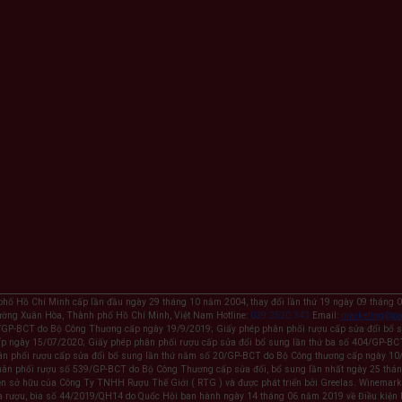
hố Hồ Chí Minh cấp lần đầu ngày 29 tháng 10 năm 2004, thay đổi lần thứ 19 ngày 09 tháng 08
ường Xuân Hòa, Thành phố Hồ Chí Minh, Việt Nam Hotline:
039 2520 343
Email:
marketing@pa
5/GP-BCT do Bộ Công Thương cấp ngày 19/9/2019; Giấy phép phân phối rượu cấp sửa đổi bổ 
ấp ngày 15/07/2020; Giấy phép phân phối rượu cấp sửa đổi bổ sung lần thứ ba số 404/GP-BC
ân phối rượu cấp sửa đổi bổ sung lần thứ năm số 20/GP-BCT do Bộ Công thương cấp ngày 10
phân phối rượu số 539/GP-BCT do Bộ Công Thương cấp sửa đổi, bổ sung lần nhất ngày 25 thá
n sở hữu của Công Ty TNHH Rượu Thế Giới ( RTG ) và được phát triển bởi Greelas. Winemar
a rượu, bia số 44/2019/QH14 do Quốc Hội ban hành ngày 14 tháng 06 năm 2019 về Điều kiện bá